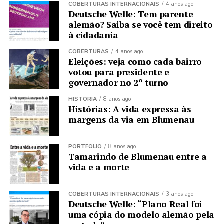
COBERTURAS INTERNACIONAIS
4 anos ago
Deutsche Welle: Tem parente
alemão? Saiba se você tem direito
à cidadania
COBERTURAS
4 anos ago
Eleições: veja como cada bairro
votou para presidente e
governador no 2º turno
HISTÓRIA
8 anos ago
Histórias: A vida expressa às
margens da via em Blumenau
PORTFÓLIO
8 anos ago
Tamarindo de Blumenau entre a
vida e a morte
COBERTURAS INTERNACIONAIS
3 anos ago
Deutsche Welle: “Plano Real foi
uma cópia do modelo alemão pela