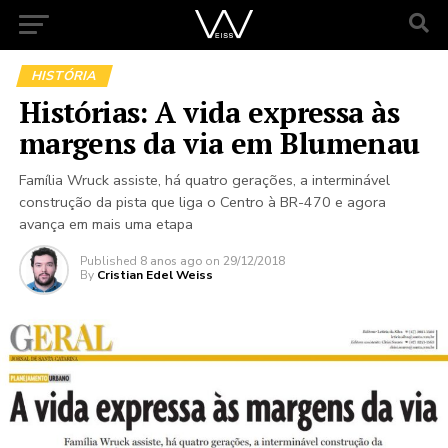
HISTÓRIA
Histórias: A vida expressa às
margens da via em Blumenau
Família Wruck assiste, há quatro gerações, a interminável
construção da pista que liga o Centro à BR-470 e agora
avança em mais uma etapa
Published
8 anos ago
on
29/12/2018
By
Cristian Edel Weiss