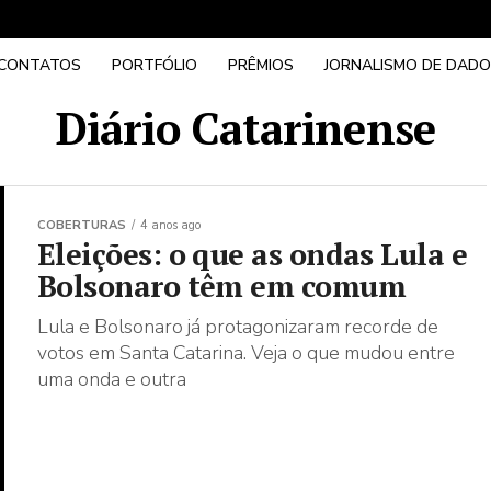
CONTATOS
PORTFÓLIO
PRÊMIOS
JORNALISMO DE DAD
Diário Catarinense
COBERTURAS
4 anos ago
Eleições: o que as ondas Lula e
Bolsonaro têm em comum
Lula e Bolsonaro já protagonizaram recorde de
votos em Santa Catarina. Veja o que mudou entre
uma onda e outra