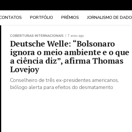
CONTATOS
PORTFÓLIO
PRÊMIOS
JORNALISMO DE DAD
COBERTURAS INTERNACIONAIS
7 anos ago
Deutsche Welle: “Bolsonaro
ignora o meio ambiente e o que
a ciência diz”, afirma Thomas
Lovejoy
Conselheiro de três ex-presidentes americanos,
biólogo alerta para efeitos do desmatamento