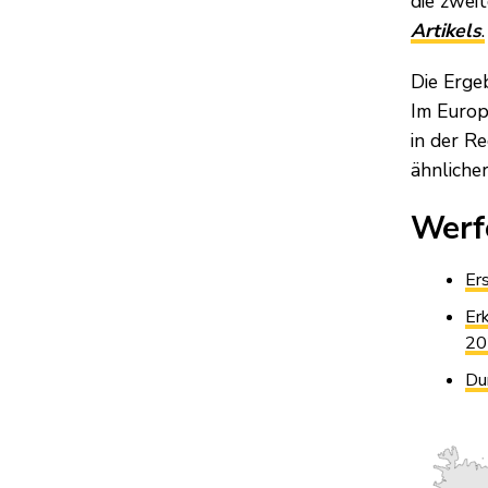
die zwei
Artikels
.
Die Erge
Im Europ
in der R
ähnliche
Werfe
Ers
Er
20
Du