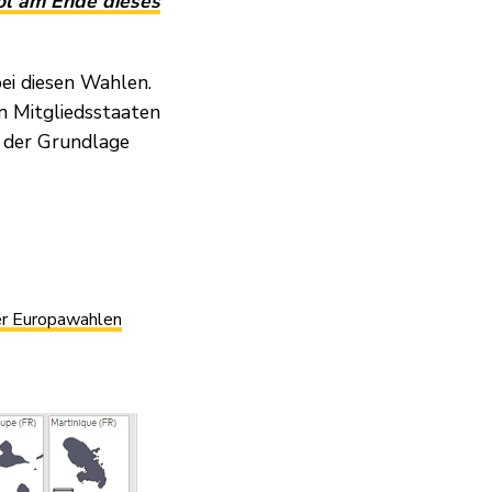
ol am Ende dieses
bei diesen Wahlen.
n Mitgliedsstaaten
f der Grundlage
der Europawahlen