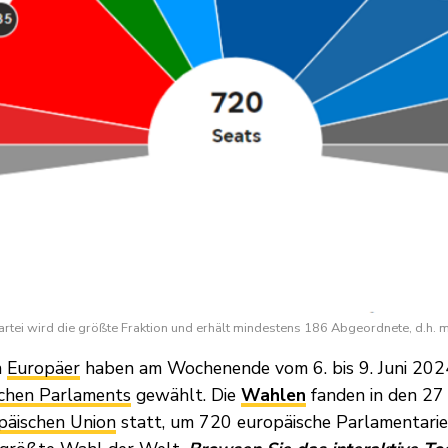
artei wird die größte Fraktion und erhält mindestens 186 Abgeordnete, d.h. 
n
Europäer
haben am Wochenende vom 6. bis 9. Juni 2024
chen Parlaments
gewählt. Die
Wahlen
fanden in den 27
päischen Union
statt, um 720 europäische Parlamentarier